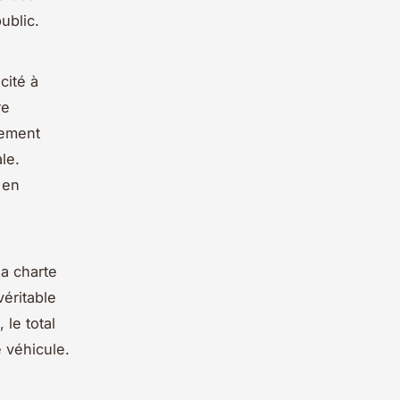
ublic.
cité à
re
rement
le.
 en
la charte
éritable
 le total
 véhicule.
.