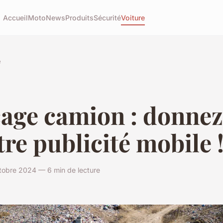
Accueil
Moto
News
Produits
Sécurité
Voiture
e
age camion : donnez
tre publicité mobile 
tobre 2024 — 6 min de lecture