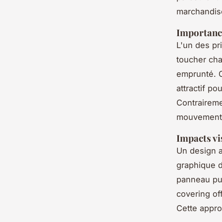
marchandise
Importance
L'un des pr
toucher cha
emprunté. C
attractif po
Contraireme
mouvement, 
Impacts vi
Un design a
graphique d
panneau publ
covering of
Cette appro