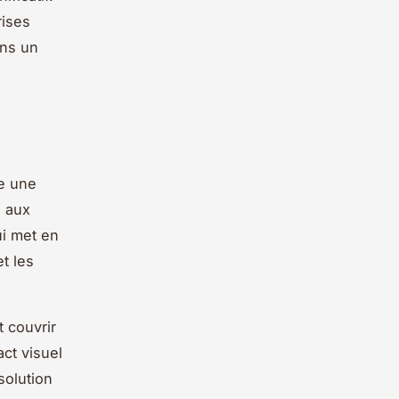
rises
ans un
re une
s aux
ui met en
t les
t couvrir
ct visuel
solution