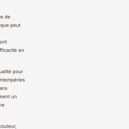
pe de
sique peut
sont
ficacité en
alité pour
 intempéries
sans
ement un
une
couleur,