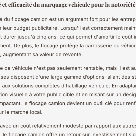
 et efficacité du marquage véhicule pour la notoriété
ité du flocage camion est un argument fort pour les entre
 leur budget publicitaire. Lorsqu'il est correctement mai
 durer jusqu'à cinq ans, ce qui permet d'amortir le coût in
ement. De plus, le flocage protège la carrosserie du véhic
, augmentant sa valeur de revente.
 de véhicule n'est pas seulement rentable, mais il est aus
ises disposent d'une large gamme d’options, allant des st
es aux solutions complètes d'habillage véhicule. En adaptan
on visuelle à votre public cible et en misant sur un desi
mpactant, le flocage camion devient un outil clé pour renf
r le marché local.
avec un coût relativement modeste par rapport aux autr
, le flocage camion offre un retour sur investissement signi