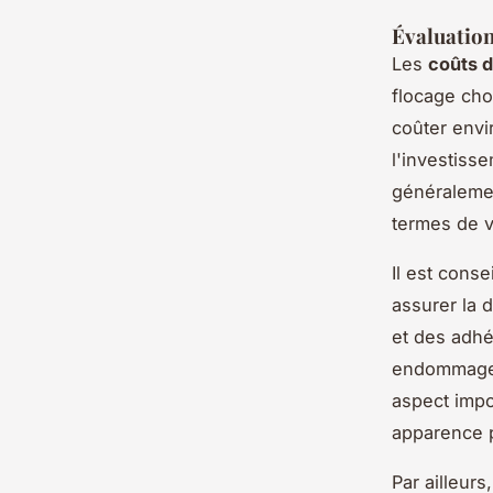
Évaluation
Les
coûts 
flocage choi
coûter envi
l'investiss
généralemen
termes de vi
Il est cons
assurer la d
et des adhé
endommager 
aspect impo
apparence p
Par ailleur