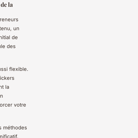
 de la
preneurs
ntenu, un
itial de
ule des
si flexible.
ickers
t la
gn
orcer votre
es méthodes
ficatif.