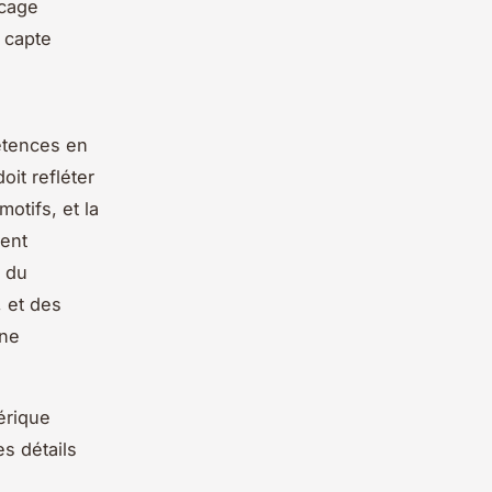
ocage
 capte
étences en
oit refléter
motifs, et la
vent
e du
, et des
une
érique
s détails