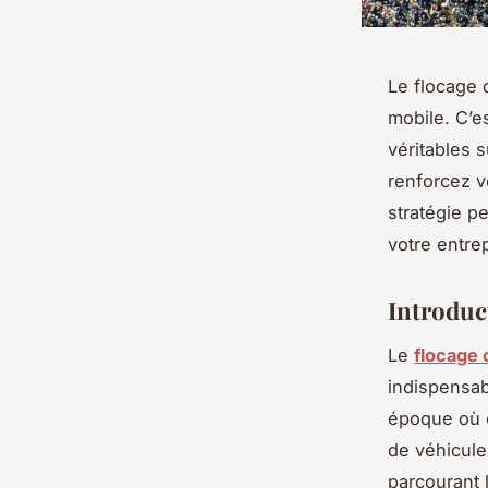
Le flocage 
mobile. C’e
véritables 
renforcez v
stratégie p
votre entrep
Introduc
Le
flocage
indispensab
époque où ca
de véhicule
parcourant 