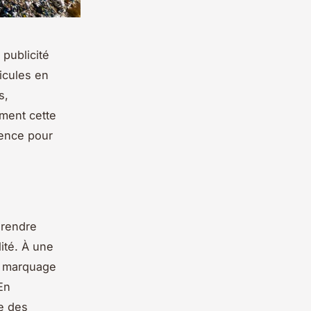
publicité
hicules en
s,
mment cette
rence pour
 rendre
ité. À une
le marquage
En
ue des