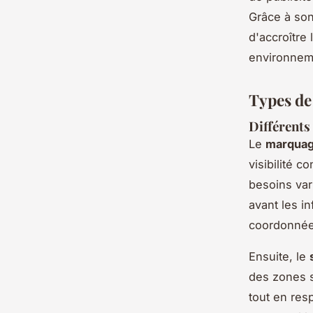
Grâce à son
d'accroître
environneme
Types de
Différents
Le
marquag
visibilité c
besoins var
avant les in
coordonnées
Ensuite, le
des zones s
tout en res