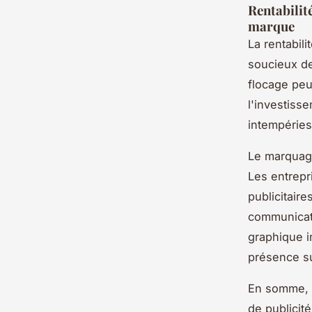
Rentabilité
marque
La rentabil
soucieux de
flocage peut
l'investiss
intempéries
Le marquage
Les entrepr
publicitair
communicati
graphique i
présence su
En somme, 
de publicité