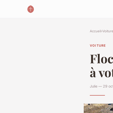
Accueil
›
Voitur
VOITURE
Floc
à vo
Julie — 29 oc