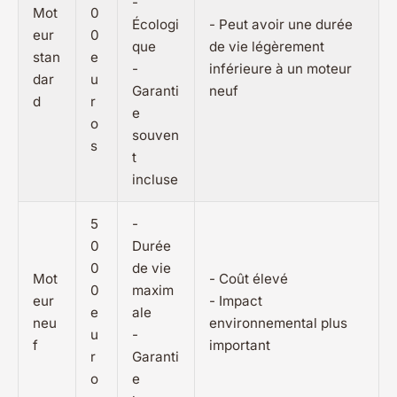
-
Mot
0
Écologi
- Peut avoir une durée
eur
0
que
de vie légèrement
stan
e
-
inférieure à un moteur
dar
u
Garanti
neuf
d
r
e
o
souven
s
t
incluse
5
-
0
Durée
0
de vie
Mot
- Coût élevé
0
maxim
eur
- Impact
e
ale
neu
environnemental plus
u
-
f
important
r
Garanti
o
e