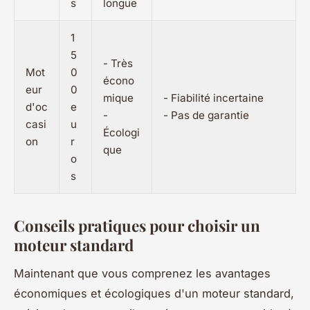
s
longue
1
5
- Très
Mot
0
écono
eur
0
mique
- Fiabilité incertaine
d'oc
e
-
- Pas de garantie
casi
u
Écologi
on
r
que
o
s
Conseils pratiques pour choisir un
moteur standard
Maintenant que vous comprenez les avantages
économiques et écologiques d'un moteur standard,