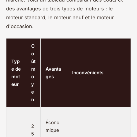
des avantages de trois types de moteurs : le
moteur standard, le moteur neuf et le moteur
d'occasion.
C
o
Typ
ût
e de
m
Avanta
Inconvénients
mot
o
ges
eur
y
e
n
-
Écono
2
mique
5