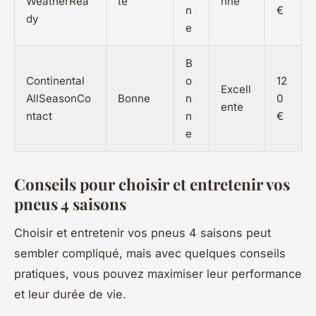
WeatherRea
te
nne
n
€
dy
e
B
Continental
o
12
Excell
AllSeasonCo
Bonne
n
0
ente
ntact
n
€
e
Conseils pour choisir et entretenir vos
pneus 4 saisons
Choisir et entretenir vos pneus 4 saisons peut
sembler compliqué, mais avec quelques conseils
pratiques, vous pouvez maximiser leur performance
et leur durée de vie.