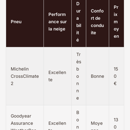
D
Pr
ur
Confo
Perform
ix
a
rt de
Pneu
ance sur
m
bil
condu
la neige
oy
it
ite
en
é
Tr
ès
Michelin
b
15
Excellen
CrossClimate
o
Bonne
0
te
2
n
€
n
e
B
Goodyear
o
13
Assurance
Excellen
Moye
n
0